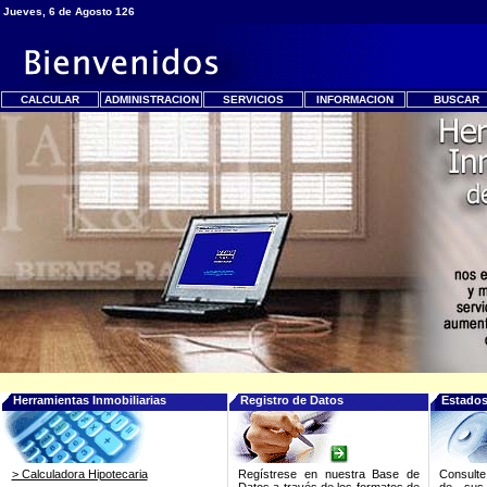
Jueves, 6 de Agosto 126
CALCULAR
ADMINISTRACION
SERVICIOS
INFORMACION
BUSCAR
Herramientas Inmobiliarias
Registro de Datos
Estados
> Calculadora Hipotecaria
Regístrese en nuestra Base de
Consulte