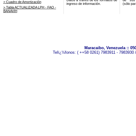
Datos a través de los formatos de
de sus 
> Cuadro de Amortización
ingreso de información.
(sólo par
> Tabla ACTUALIZADA LPH - FAO -
BANAVIH
Maracaibo, Venezuela :: 0
Telï¿½fonos: ( ++58 0261) 7983911 - 7983930 