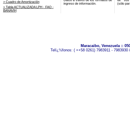
Datos a través de los formatos de
de sus 
> Cuadro de Amortización
ingreso de información.
(sólo par
> Tabla ACTUALIZADA LPH - FAO -
BANAVIH
Maracaibo, Venezuela :: 0
Telï¿½fonos: ( ++58 0261) 7983911 - 7983930 