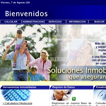
Viernes, 7 de Agosto 126
CALCULAR
ADMINISTRACION
SERVICIOS
INFORMACION
BUSCAR
Herramientas Inmobiliarias
Registro de Datos
Estados
> Calculadora Hipotecaria
Regístrese en nuestra Base de
Consulte